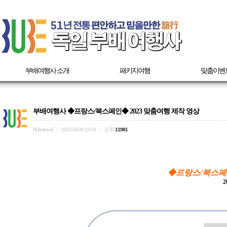
부배여행사 소개
패키지여행
맞춤이벤
부배여행사 ◆프랑스/북스페인◆ 2023 맞춤여행 제작 영상
Bubetravel
조회
|
2023.09.08 15:04
|
11981
◆프랑스/북스페인
2