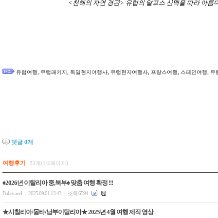
<천혜의 자연 경관>
유럽의 알프스 산맥을 따라 아름
,
,
,
,
,
,
유럽여행
유럽패키지
독일현지여행사
유럽현지여행사
프랑스여행
스페인여행
유
댓글
0
개
여행후기
32개(1/2페이지)
♠2026년 이탈리아 중,북부♠ 맞춤 여행 확정 !!!
Bubetravel
2025.09.01 13:43
조회 6594
|
|
★시칠리아/몰타/남부이탈리아★ 2025년 4월 여행 제작 영상