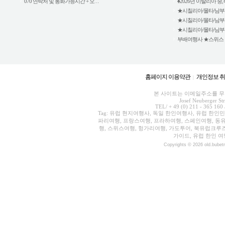
070 연락처 및 통화가능시간 + 오 . .
♠2026년 이탈리아 중,북
★시칠리아/몰타/남부이탈
★시칠리아/몰타/남부이탈
★시칠리아/몰타/남부이탈
부배여행사 ★스위스 외 5
홈페이지 이용약관
개인정보 
|
본 사이트는 이메일주소를 무단
Josef Neuberger St
TEL/ + 49 (0) 211 - 365 160 
Tag: 유럽 현지여행사, 독일 한인여행사, 유럽 한인
파리여행, 프랑스여행, 프라하여행, 스페인여행, 동유
행, 스위스여행, 헝가리여행, 가도투어, 북유럽크루
가이드, 유럽 한인 여
Copyrights © 2026 old.bubet