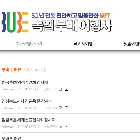
부배여행사 소개
패키지여행
맞춤이벤
부배 인터뷰
8개(1/1페이지)
한국총회 영성수련회 감사패
Bubetravel
2019.02.13 23:50
조회 5577
|
|
경상북도지사 김관용 증 감사패
Bubetravel
2019.02.13 23:18
조회 5443
|
|
밀알복음 세계선교협의회 감사패
Bubetravel
2019.02.13 23:17
조회 5364
|
|
부배 인터뷰