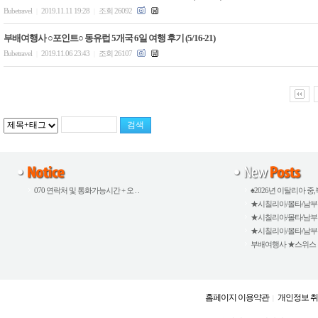
Bubetravel
2019.11.11 19:28
조회 26092
|
|
부배여행사 ○포인트○ 동유럽 5개국 6일 여행 후기 (5/16-21)
Bubetravel
2019.11.06 23:43
조회 26107
|
|
070 연락처 및 통화가능시간 + 오 . .
♠2026년 이탈리아 중,북
★시칠리아/몰타/남부이탈
★시칠리아/몰타/남부이탈
★시칠리아/몰타/남부이탈
부배여행사 ★스위스 외 5
홈페이지 이용약관
개인정보 
|