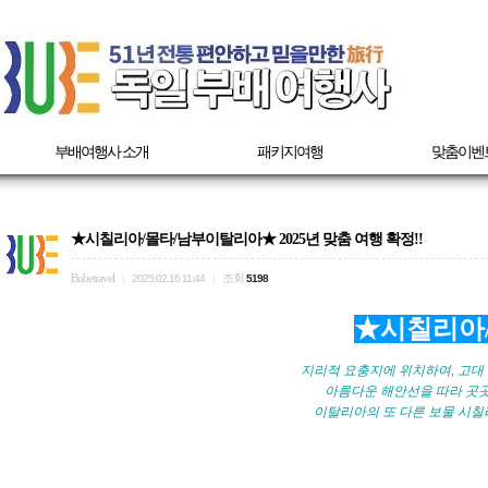
부배여행사 소개
패키지여행
맞춤이벤
★시칠리아/몰타/남부이탈리아★ 2025년 맞춤 여행 확정!!
Bubetravel
조회
|
2025.02.16 11:44
|
5198
★시칠리아
지리적 요충지에 위치하여, 고대
아름다운 해안선을 따라 곳곳
이탈리아의 또 다른 보물 시칠리아(