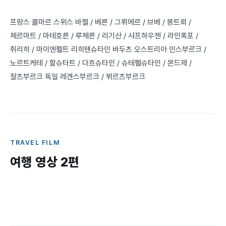
프랑스 콜마르 스위스 바젤 / 베른 / 그뤼에르 / 브베 / 몽트뢰 /
체르마트 / 마테호른 / 루체른 / 리기산 / 샤프하우젠 / 라인폭포 /
취리히 / 마이엔펠트 리히텐슈타인 바두츠 오스트리아 인스부르크 /
노르트케테 / 할슈타트 / 다흐슈타인 / 슈테펠슈타인 / 몬드제 /
잘츠부르크 독일 레겐스부르크 / 뷔르츠부르크
TRAVEL FILM
여행 영상
2
편