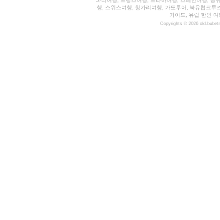
파리여행, 프랑스여행, 프라하여행, 스페인여행, 동유
행, 스위스여행, 헝가리여행, 가도투어, 북유럽크루
가이드, 유럽 한인 여
Copyrights © 2026 old.bubet