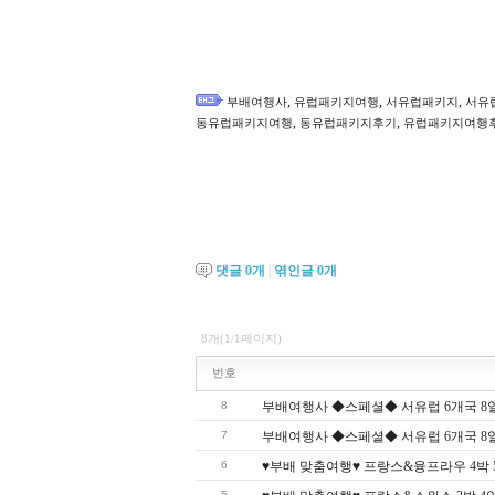
,
,
,
부배여행사
유럽패키지여행
서유럽패키지
서유
,
,
동유럽패키지여행
동유럽패키지후기
유럽패키지여행
댓글
0
개
|
엮인글
0
개
8개(1/1페이지)
번호
8
부배여행사 ◆스페셜◆ 서유럽 6개국 8일 여행
7
부배여행사 ◆스페셜◆ 서유럽 6개국 8일 여행
6
♥부배 맞춤여행♥ 프랑스&융프라우 4박 5일 
5