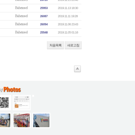
Bubetravel
25953
2019.11.13 18:30
Bubetravel
26087
2019.11.11 19:28
Bubetravel
26094
2019.11.06 23:43
Bubetravel
25548
2019.11.05 01:16
처음목록
새로고침