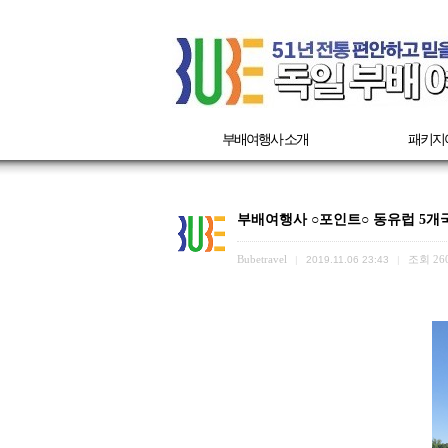
부배여행사 소개
패키지
부배여행사 ○포인트○ 동유럽 5개국 6일
Bubetravel
조회
26
|
2019.11.06 23:43
|